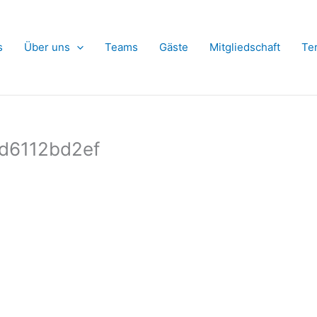
s
Über uns
Teams
Gäste
Mitgliedschaft
Te
d6112bd2ef