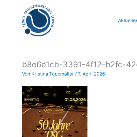
Zum
Inhalt
springen
Aktuelle
b8e6e1cb-3391-4f12-b2fc-42
Von
Kristina Toppmöller
/
7. April 2026